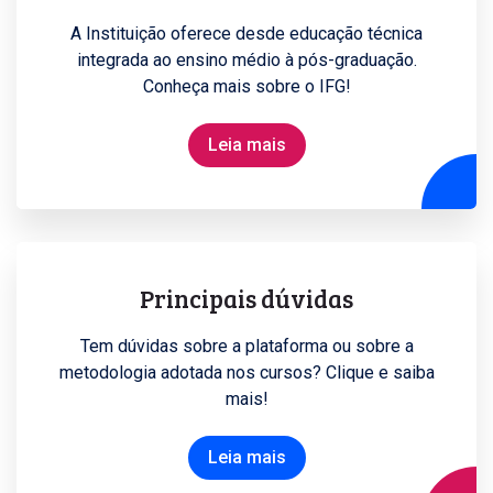
j
e
A Instituição oferece desde educação técnica
t
integrada ao ensino médio à pós-graduação.
o
Conheça mais sobre o IFG!
s
d
Leia mais
e
e
n
s
i
Principais dúvidas
n
o
Tem dúvidas sobre a plataforma ou sobre a
metodologia adotada nos cursos? Clique e saiba
C
mais!
u
r
Leia mais
s
o