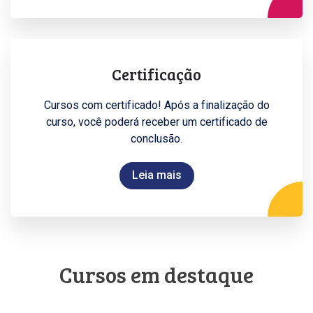
s
e
p
r
Certificação
o
j
Cursos com certificado! Após a finalização do
e
curso, você poderá receber um certificado de
t
conclusão.
o
s
Leia mais
d
e
p
e
s
q
Cursos em destaque
u
i