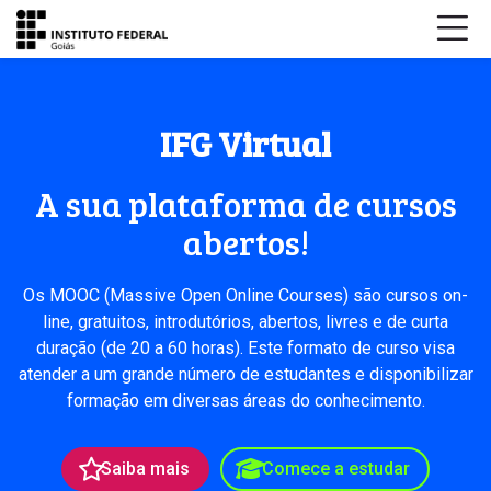
Skip to navigation
Skip to login form
Ir para o conteúdo principal
Skip to accessibility options
Skip to footer
Skip accessibility options
Página inicial
Aviso de manutenção programada no Moodle IFG Vir
IFG Virtual
No próximo dia
21 de novembro (quinta-feira), das 09h 
A sua plataforma de cursos
abertos!
Cursos
Expandir tudo
Os MOOC (Massive Open Online Courses) são cursos on-
line, gratuitos, introdutórios, abertos, livres e de curta
C
duração (de 20 a 60 horas). Este formato de curso visa
u
atender a um grande número de estudantes e disponibilizar
r
formação em diversas áreas do conhecimento.
s
o
Saiba mais
Comece a estudar
s