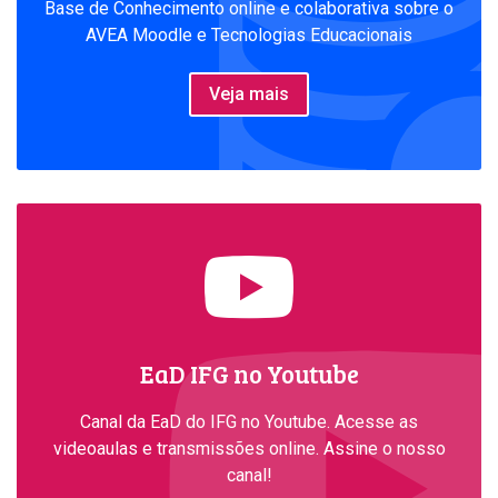
c
Base de Conhecimento online e colaborativa sobre o
a
AVEA Moodle e Tecnologias Educacionais
p
a
Veja mais
c
i
t
a
ç
ã
o
R
N
EaD IFG no Youtube
P
Canal da EaD do IFG no Youtube. Acesse as
videoaulas e transmissões online. Assine o nosso
canal!