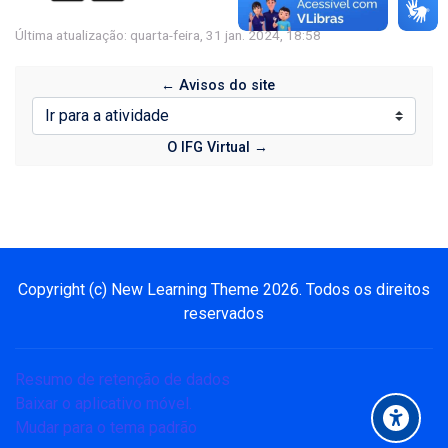
Última atualização: quarta-feira, 31 jan. 2024, 18:58
← Avisos do site
Ir para a atividade
O IFG Virtual →
Blocos
Pular Navegação
Navegação
Copyright (c) New Learning Theme
2026
. Todos os direitos
Página inicial
reservados
Meus cursos
Policy
Resumo de retenção de dados
Avisos do site
Baixar o aplicativo móvel.
Indentidade Visual
Mudar para o tema padrão
O IFG Virtual