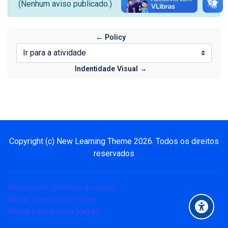
(Nenhum aviso publicado.)
← Policy
Ir para a atividade
Indentidade Visual →
Blocos
Pular Navegação
Navegação
Copyright (c) New Learning Theme
2026
. Todos os direitos
Página inicial
reservados
Meus cursos
Policy
Resumo de retenção de dados
Avisos do site
Baixar o aplicativo móvel.
Indentidade Visual
Mudar para o tema padrão
O IFG Virtual