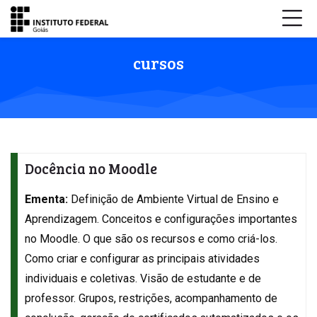
Skip to navigation
Skip to login form
Ir para o conteúdo principal
Skip to accessibility options
Skip to footer
Skip accessibility options
cursos
Docência no Moodle
Ementa:
Definição de Ambiente Virtual de Ensino e
Aprendizagem. Conceitos e configurações importantes
no Moodle. O que são os recursos e como criá-los.
Como criar e configurar as principais atividades
individuais e coletivas. Visão de estudante e de
professor. Grupos, restrições, acompanhamento de