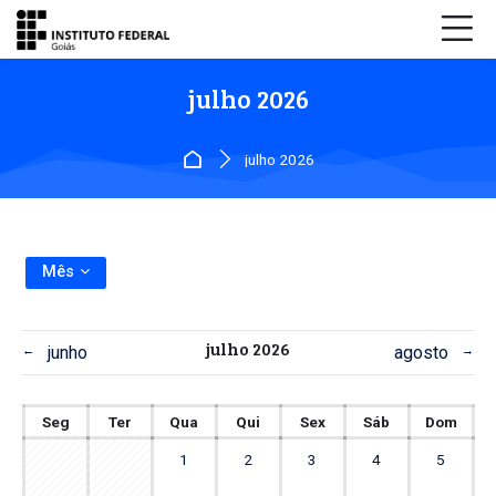
Skip to navigation
Skip to login form
Ir para o conteúdo principal
Skip to accessibility options
Skip to footer
Skip accessibility options
julho 2026
Página inicial
julho 2026
Mês
julho 2026
junho
agosto
←
→
Segunda-feira
Terça-feira
Quarta-feira
Quinta-feira
Sexta-feira
Sábado
Domingo
Seg
Ter
Qua
Qui
Sex
Sáb
Dom
Sem eventos, quarta-feira, 1 julho
Sem eventos, quinta-feira, 2 julho
Sem eventos, sexta-feira, 3 jul
Sem eventos, sábado,
Sem evento
1
2
3
4
5