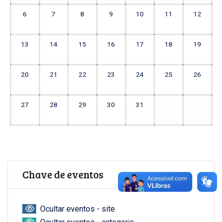
Sem eventos, segunda-feira, 6 julho
Sem eventos, terça-feira, 7 julho
Sem eventos, quarta-feira, 8 julho
Sem eventos, quinta-feira, 9 julho
Sem eventos, sexta-feira, 10 j
Sem eventos, sábado
Sem evento
6
7
8
9
10
11
12
Sem eventos, segunda-feira, 13 julho
Sem eventos, terça-feira, 14 julho
Sem eventos, quarta-feira, 15 julho
Sem eventos, quinta-feira, 16 julho
Sem eventos, sexta-feira, 17 j
Sem eventos, sábado
Sem evento
13
14
15
16
17
18
19
Sem eventos, segunda-feira, 20 julho
Sem eventos, terça-feira, 21 julho
Sem eventos, quarta-feira, 22 julho
Sem eventos, quinta-feira, 23 julho
Sem eventos, sexta-feira, 24 j
Sem eventos, sábado
Sem evento
20
21
22
23
24
25
26
Sem eventos, segunda-feira, 27 julho
Sem eventos, terça-feira, 28 julho
Sem eventos, quarta-feira, 29 julho
Sem eventos, quinta-feira, 30 julho
Sem eventos, sexta-feira, 31 j
27
28
29
30
31
Blocos
Pular Chave de eventos
Chave de eventos
Ocultar eventos - site